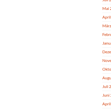
Mai 
Apri
März
Febr
Janu
Deze
Nove
Okto
Augu
Juli 
Juni
Apri