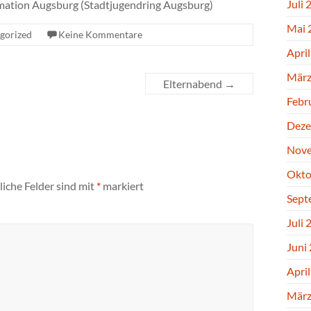
Juli 
ion Augsburg (Stadtjugendring Augsburg)
Mai 
gorized
Keine Kommentare
Apri
März
Elternabend
→
Febr
Deze
Nove
Okto
liche Felder sind mit
*
markiert
Sept
Juli 
Juni
Apri
März