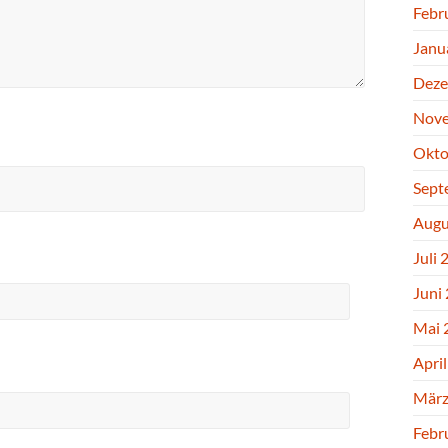
Febr
Janu
Deze
Nove
Okto
Sept
Augu
Juli 
Juni
Mai 
Apri
März
Febr