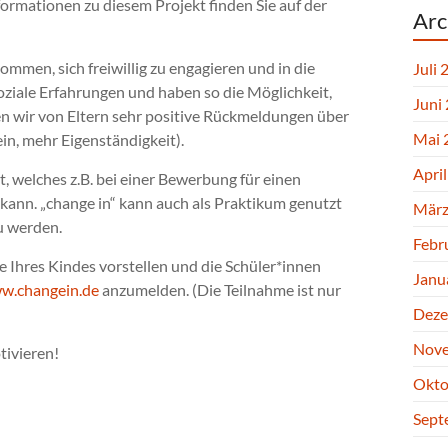
rmationen zu diesem Projekt finden Sie auf der
Arc
kommen, sich freiwillig zu engagieren und in die
Juli 
oziale Erfahrungen und haben so die Möglichkeit,
Juni
n wir von Eltern sehr positive Rückmeldungen über
Mai 
in, mehr Eigenständigkeit).
Apri
at, welches z.B. bei einer Bewerbung für einen
kann. „change in“ kann auch als Praktikum genutzt
März
u werden.
Febr
e Ihres Kindes vorstellen und die Schüler*innen
Janu
w.changein.de
anzumelden. (Die Teilnahme ist nur
Deze
Nove
tivieren!
Okto
Sept