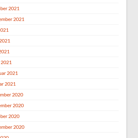
ber 2021
ember 2021
2021
 2021
2021
l 2021
uar 2021
ar 2021
mber 2020
mber 2020
ber 2020
ember 2020
2020