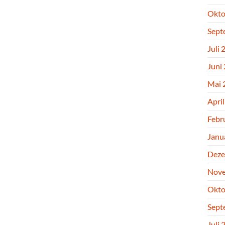
Okto
Sept
Juli 
Juni
Mai 
Apri
Febr
Janu
Deze
Nove
Okto
Sept
Juli 