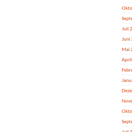
Okto
Sept
Juli 
Juni
Mai 
Apri
Febr
Janu
Deze
Nove
Okto
Sept
Juli 