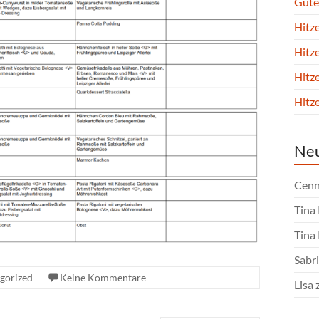
Gute
Hitz
Hitz
Hitz
Hitz
Ne
Cenn
Tina
Tina
Sabri
gorized
Keine Kommentare
Lisa