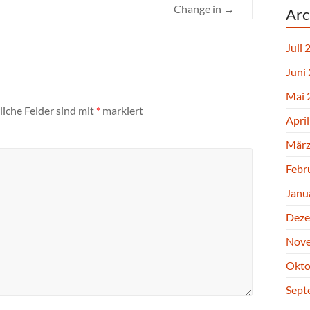
Change in
→
Arc
Juli 
Juni
Mai 
liche Felder sind mit
*
markiert
Apri
März
Febr
Janu
Deze
Nove
Okto
Sept