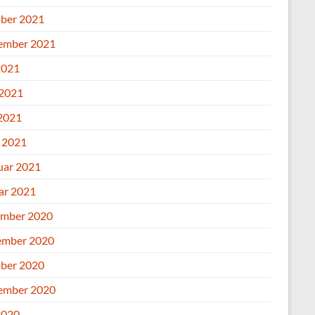
ber 2021
ember 2021
2021
 2021
2021
l 2021
uar 2021
ar 2021
mber 2020
mber 2020
ber 2020
ember 2020
2020