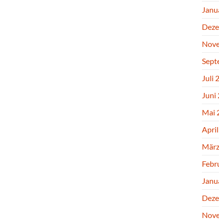
Janu
Deze
Nove
Sept
Juli 
Juni
Mai 
Apri
März
Febr
Janu
Deze
Nove