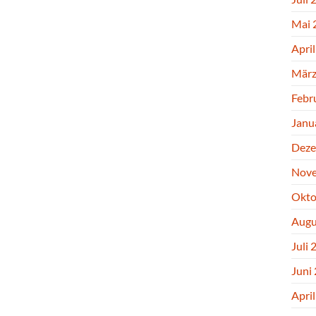
Mai 
Apri
März
Febr
Janu
Deze
Nove
Okto
Augu
Juli 
Juni
Apri