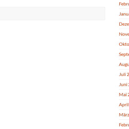
Febr
Janu
Deze
Nove
Okto
Sept
Augu
Juli 
Juni
Mai 
Apri
März
Febr