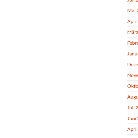
Mai 
Apri
März
Febr
Janu
Deze
Nove
Okto
Augu
Juli 
Juni
Apri