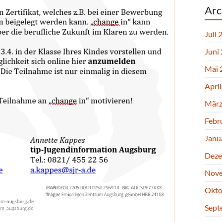
Arc
Juli 
Juni
Mai 
Apri
März
Febr
Janu
Deze
Nove
Okto
Sept