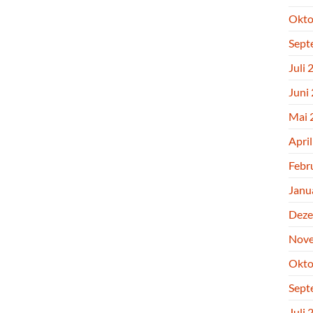
Okto
Sept
Juli 
Juni
Mai 
Apri
Febr
Janu
Deze
Nove
Okto
Sept
Juli 