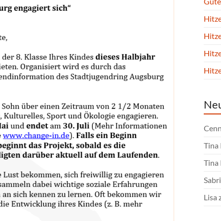
Gute
Hitz
Hitz
Hitz
Hitz
Ne
Cenn
Tina
Tina
Sabri
Lisa