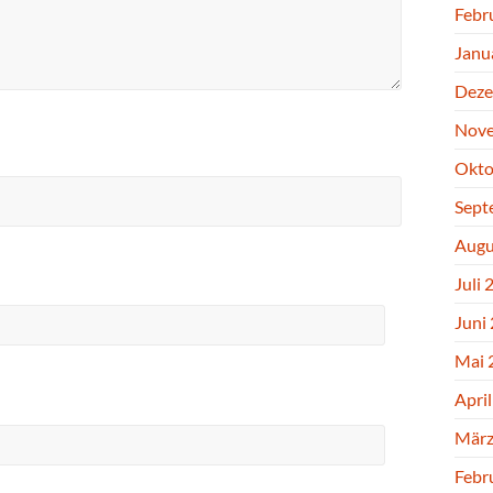
Febr
Janu
Deze
Nove
Okto
Sept
Augu
Juli 
Juni
Mai 
Apri
März
Febr