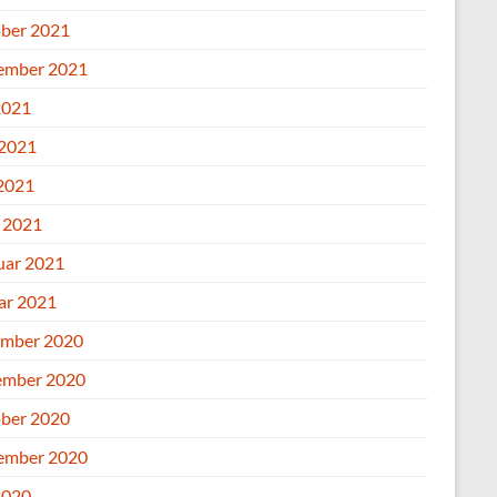
ber 2021
ember 2021
2021
 2021
2021
l 2021
uar 2021
ar 2021
mber 2020
mber 2020
ber 2020
ember 2020
2020