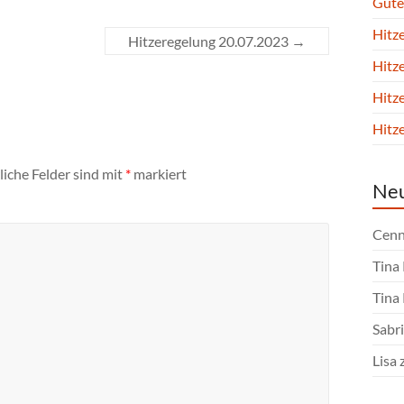
Gute
Hitz
Hitzeregelung 20.07.2023
→
Hitz
Hitz
Hitz
liche Felder sind mit
*
markiert
Ne
Cenn
Tina
Tina
Sabri
Lisa