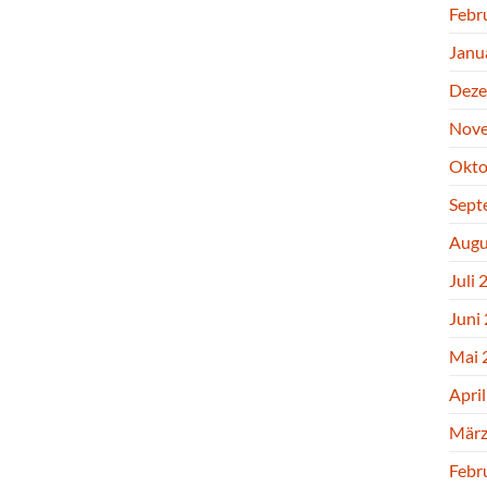
Febr
Janu
Deze
Nove
Okto
Sept
Augu
Juli 
Juni
Mai 
Apri
März
Febr