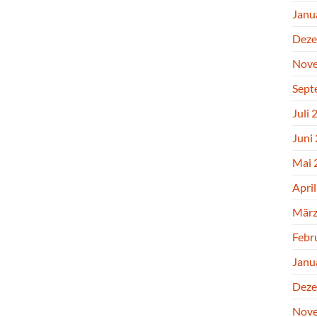
Janu
Deze
Nove
Sept
Juli 
Juni
Mai 
Apri
März
Febr
Janu
Deze
Nove