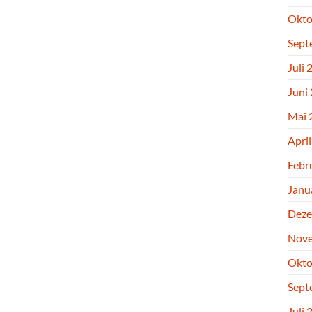
Okto
Sept
Juli 
Juni
Mai 
Apri
Febr
Janu
Deze
Nove
Okto
Sept
Juli 