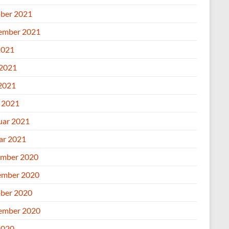
ber 2021
ember 2021
2021
 2021
2021
l 2021
uar 2021
ar 2021
mber 2020
mber 2020
ber 2020
ember 2020
2020