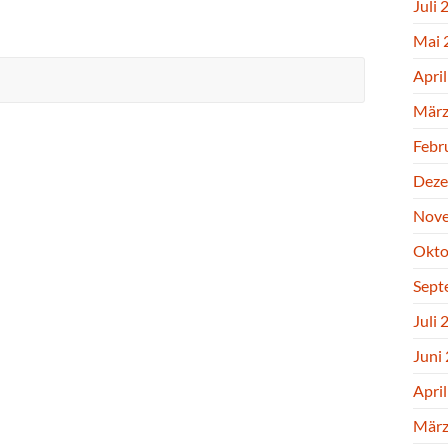
Juli 
Mai 
Apri
März
Febr
Deze
Nove
Okto
Sept
Juli 
Juni
Apri
März